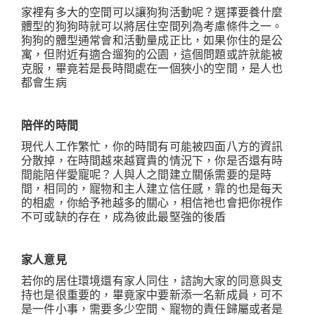
家裡有多大的空間可以讓狗狗活動呢？選擇要養什麼
體型的狗狗時就可以將居住空間列為考慮條件之一。
狗狗的體型通常會和活動量成正比，如果你住的是公
寓，但附近有適合遛狗的公園，這個問題或許就能被
克服，畢竟若是長時間處在一個狹小的空間，是人也
都會生病
陪伴的時間
現代人工作繁忙，你的時間有可能被四面八方的資訊
分散掉，在時間越來越寶貴的情況下，你是否還有時
間能陪伴愛寵呢？人與人之間建立關係需要的是時
間，相同的，寵物和主人建立信任感，靠的也是每天
的相處，你給予祂越多的關心，相信祂也會把你視作
不可或缺的存在，成為彼此最堅強的後盾
家人意見
若你的居住環境還有家人同住，諮詢大家的同意與支
持也是很重要的，畢竟家中要新添一名新成員，可不
是一件小事，需要多少空間、寵物的責任歸屬或者是