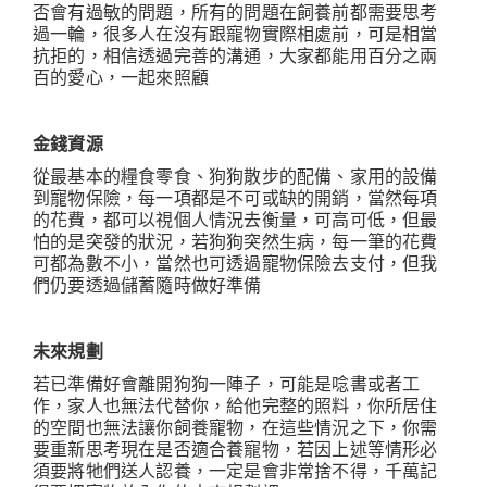
否會有過敏的問題，所有的問題在飼養前都需要思考
過一輪，很多人在沒有跟寵物實際相處前，可是相當
抗拒的，相信透過完善的溝通，大家都能用百分之兩
百的愛心，一起來照顧
金錢資源
從最基本的糧食零食、狗狗散步的配備、家用的設備
到寵物保險，每一項都是不可或缺的開銷，當然每項
的花費，都可以視個人情況去衡量，可高可低，但最
怕的是突發的狀況，若狗狗突然生病，每一筆的花費
可都為數不小，當然也可透過寵物保險去支付，但我
們仍要透過儲蓄隨時做好準備
未來規劃
若已準備好會離開狗狗一陣子，可能是唸書或者工
作，家人也無法代替你，給他完整的照料，你所居住
的空間也無法讓你飼養寵物，在這些情況之下，你需
要重新思考現在是否適合養寵物，若因上述等情形必
須要將牠們送人認養，一定是會非常捨不得，千萬記