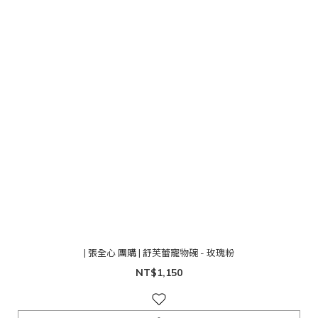
| 張全心 團購 | 舒芙蕾寵物碗 - 玫瑰粉
NT$1,150