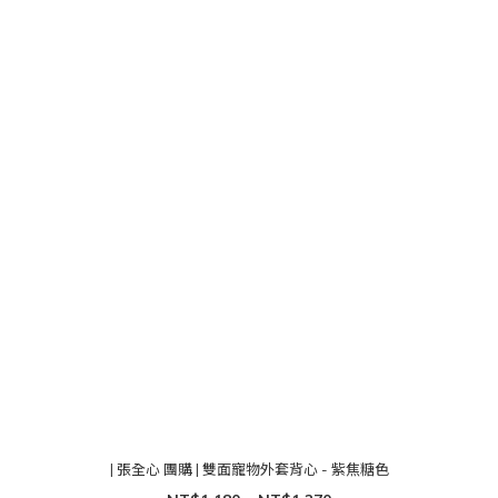
| 張全心 團購 | 雙面寵物外套背心 - 紫焦糖色