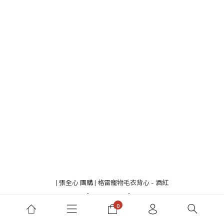
| 張全心 團購 | 格雷寵物毛衣背心 - 酒紅
NT$1,050 ~ NT$1,450