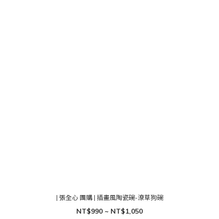
| 張全心 團購 | 插畫風陶瓷碗-潦草狗碗
NT$990 ~ NT$1,050