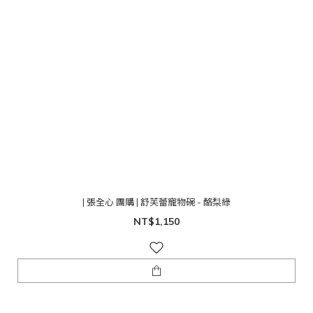
| 張全心 團購 | 舒芙蕾寵物碗 - 酪梨綠
NT$1,150