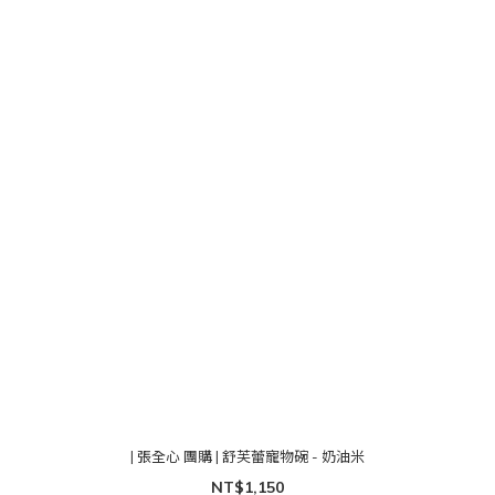
| 張全心 團購 | 舒芙蕾寵物碗 - 奶油米
NT$1,150