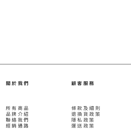
關 於 我 們
顧 客 服 務
所 有 商 品
條 款 及 細 則
品 牌 介 紹
退 換 貨 政 策
聯 絡 我 們
隱 私 政 策
經 銷 通 路
運 送 政 策