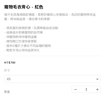
寵物毛衣背心 - 紅色
提升毛孩風格與舒適感：柔軟針織背心完美融合，為您的寵物帶來溫
暖、時尚與品質，適合寒冷的季節
- 透氣面料極致舒適，玩耍時能自如活動
- 經典設計彰顯寵物的自然美
- 保暖隔熱保持寵物溫暖
- 彈性開口方便快速穿脫
- 提供6種尺寸適合不同品種的寵物
- 輕柔手洗以保持品質持久
NT$780
尺寸
數量