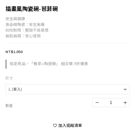
插畫風陶瓷碗-芭菲碗
安全與健康 
食品級陶瓷：安全無毒
抗咬耐用：堅固不易損壞
無鉛無鎘：安心使用
NT$1,050
指定商品，「餐桌+陶瓷碗」 組合價 9折優惠
尺寸
數量
加入追蹤清單