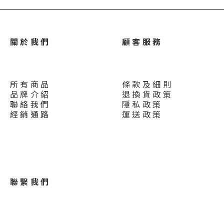
關 於 我 們
顧 客 服 務
所 有 商 品
條 款 及 細 則
品 牌 介 紹
退 換 貨 政 策
聯 絡 我 們
隱 私 政 策
經 銷 通 路
運 送 政 策
聯 繫 我 們