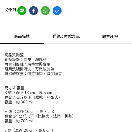
分享到
商品描述
送貨及付款方式
顧客評價
高品質陶瓷
獨特設計：俏皮手繪風格
內置刻度線：精準掌握食量
可用洗碗機清洗，可微波加熱
防滑矽膠圈：固定穩固，減少噪音
尺寸 & 容量
S 號（直徑 13 cm，高 5 cm）
適合 7 公斤以下（貓咪、小型犬）
容量：約 300 ml
M 號（直徑 16 cm，高 7 cm）
適合 14 公斤以下（比格犬、法鬥、柯基）
容量：約 700 ml
L 號（直徑 20 cm，高 8 cm）