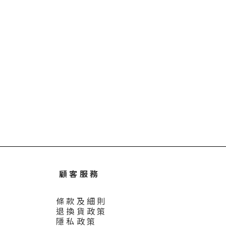
顧 客 服 務
條 款 及 細 則
退 換 貨 政 策
隱 私 政 策