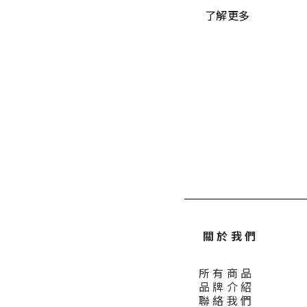
了解更多
關 於 我 們
所 有 商 品
品 牌 介 紹
聯 絡 我 們