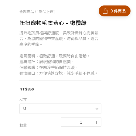
件商品
全部商品
/
[ 新品上市 ]
扭扭寵物毛衣背心 - 橄欖綠
提升毛孩風格與舒適感：柔軟針織背心完美融
合，為您的寵物帶來溫暖、時尚與品質，適合
寒冷的季節。
透氣面料：極致舒適，玩耍時自由活動。
經典設計：展現寵物的自然美。
保暖親膚：在寒冷季節保持溫暖。
彈性開口：方便快速穿脫，減少毛孩不適感。
NT$850
尺寸
數量