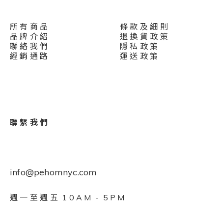
所 有 商 品
條 款 及 細 則
品 牌 介 紹
退 換 貨 政 策
聯 絡 我 們
隱 私 政 策
經 銷 通 路
運 送 政 策
聯 繫 我 們
info@pehomnyc.com
週 一 至 週 五 1 0 A M - 5 P M