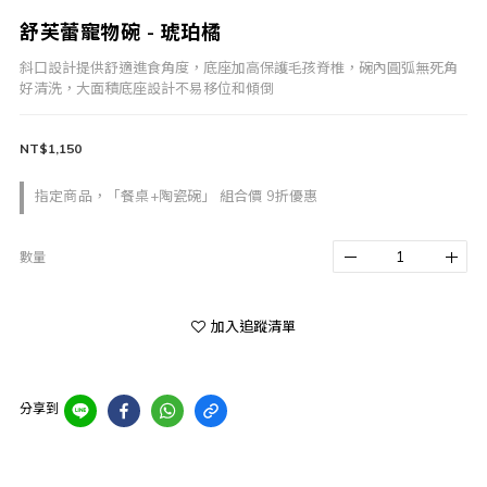
舒芙蕾寵物碗 - 琥珀橘
斜口設計提供舒適進食角度，底座加高保護毛孩脊椎，碗內圓弧無死角
好清洗，大面積底座設計不易移位和傾倒
NT$1,150
指定商品，「餐桌+陶瓷碗」 組合價 9折優惠
數量
加入追蹤清單
分享到