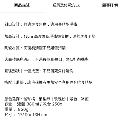
商品描述
送貨及付款方式
顧客評價
斜口設計：舒適進食角度，適用各體型毛孩
加高設計：13cm 高度降低毛孩頸負擔，改善進食姿勢
陶瓷材質：亮面易清潔不易殘留污漬
大面積底座設計：不易移位和傾倒，降低打翻機率
圓弧形狀｜一體成型：不易留死角好清洗
搭配止滑墊，讓毛孩擁有更加安全享用靜音吃食體驗
顏
色選擇：琥珀橘｜酪梨綠｜玫瑰粉｜紫色｜冰藍
液體 380ml / 乾食 250g
容量：
重量： 850g
尺寸：
17.1D x 13H cm