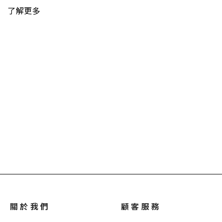
了解更多
關 於 我 們
顧 客 服 務