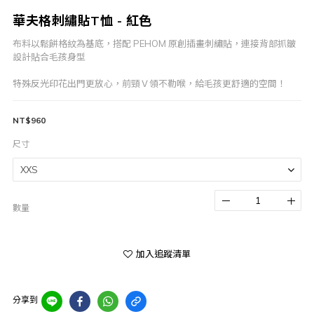
華夫格刺繡貼T恤 - 紅色
布料以鬆餅格紋為基底，搭配 PEHOM 原創插畫刺繡貼，連接背部抓皺
設計貼合毛孩身型
特殊反光印花出門更放心，前頸Ｖ領不勒喉，給毛孩更舒適的空間！
NT$960
尺寸
數量
加入追蹤清單
分享到