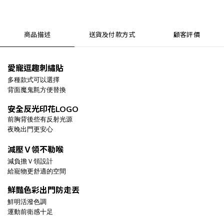
商品描述
送貨及付款方式
顧客評價
愛寵逗趣刺繡貼
多種款式可以選擇
背面魔鬼氈方便替換
安全反光印花LOGO
前胸背後些有反射光源
夜晚出門更安心
減壓Ｖ領不勒喉
減負擔Ｖ領設計
給寵物更舒適的空間
鮮豔色彩出門防走丟
鮮明活潑色調
運動前衛感十足