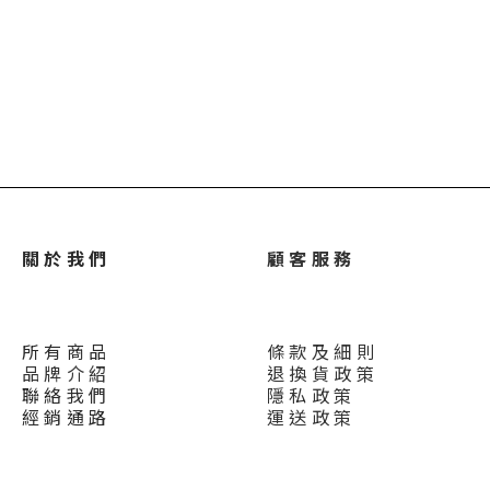
關 於 我 們
顧 客 服 務
所 有 商 品
條 款 及 細 則
品 牌 介 紹
退 換 貨 政 策
聯 絡 我 們
隱 私 政 策
經 銷 通 路
運 送 政 策