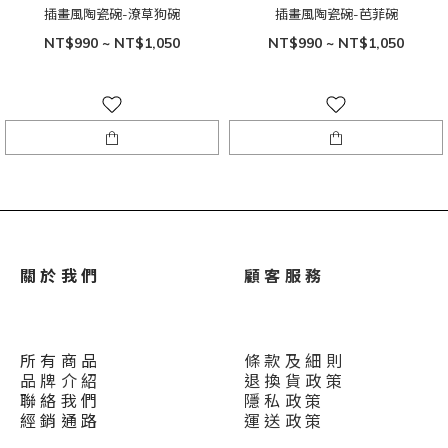
插畫風陶瓷碗-潦草狗碗
插畫風陶瓷碗-芭菲碗
NT$990 ~ NT$1,050
NT$990 ~ NT$1,050
關 於 我 們
顧 客 服 務
所 有 商 品
條 款 及 細 則
品 牌 介 紹
退 換 貨 政 策
聯 絡 我 們
隱 私 政 策
經 銷 通 路
運 送 政 策