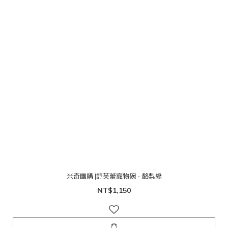
米奇團購 |舒芙蕾寵物碗 - 酪梨綠
NT$1,150