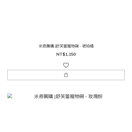
米奇團購 |舒芙蕾寵物碗 - 琥珀橘
NT$1,150