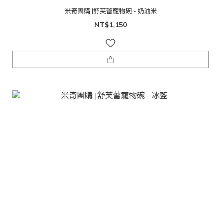
米奇團購 |舒芙蕾寵物碗 - 奶油米
NT$1,150