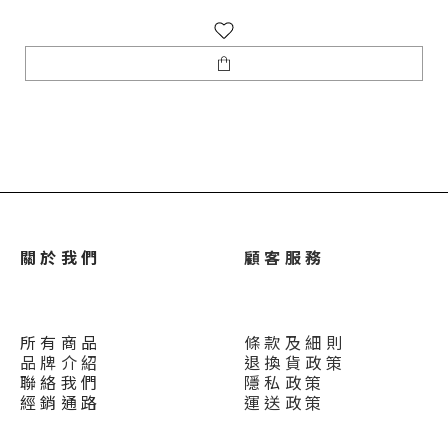
關 於 我 們
顧 客 服 務
所 有 商 品
條 款 及 細 則
品 牌 介 紹
退 換 貨 政 策
聯 絡 我 們
隱 私 政 策
經 銷 通 路
運 送 政 策