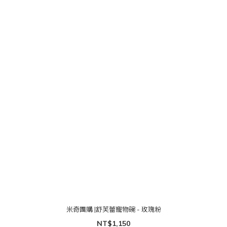
米奇團購 |舒芙蕾寵物碗 - 玫瑰粉
NT$1,150