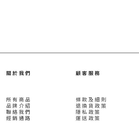
關 於 我 們
顧 客 服 務
所 有 商 品
條 款 及 細 則
品 牌 介 紹
退 換 貨 政 策
聯 絡 我 們
隱 私 政 策
經 銷 通 路
運 送 政 策