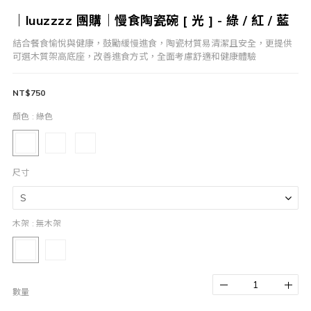
｜luuzzzz 團購｜慢食陶瓷碗 [ 光 ] - 綠 / 紅 / 藍
結合餐食愉悅與健康，鼓勵緩慢進食，陶瓷材質易清潔且安全，更提供
可選木質架高底座，改善進食方式，全面考慮舒適和健康體驗
NT$750
顏色
: 綠色
尺寸
木架
: 無木架
數量