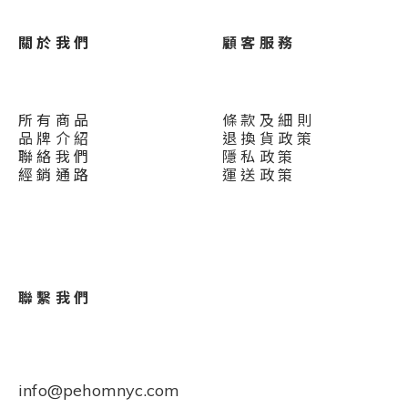
關 於 我 們
顧 客 服 務
所 有 商 品
條 款 及 細 則
品 牌 介 紹
退 換 貨 政 策
聯 絡 我 們
隱 私 政 策
經 銷 通 路
運 送 政 策
聯 繫 我 們
info@pehomnyc.com