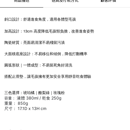
商品描述
送貨及付款方式
顧客評價
斜口設計：舒適進食角度，適用各體型毛孩
加高設計：13cm 高度降低毛孩頸負擔，改善進食姿勢
陶瓷材質：亮面易清潔不易殘留污漬
大面積底座設計：不易移位和傾倒，降低打翻機率
圓弧形狀｜一體成型：不易留死角好清洗
搭配止滑墊，讓毛孩擁有更加安全享用靜音吃食體驗
三色選擇：琥珀橘｜酪梨綠｜玫瑰粉
液體 380ml / 乾食 250g
容量：
重量： 850g
尺寸：
17.1D x 13H cm