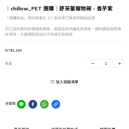
｜chillow_PET 團購｜舒芙蕾寵物碗 - 香芋紫
「預購商品」預計將會在 3/3 後依序訂單順序開始出貨
斜口設計提供舒適進食角度，底座加高保護毛孩脊椎，碗內圓弧無死角
好清洗，大面積底座設計不易移位和傾倒
NT$1,150
數量
加入追蹤清單
分享到