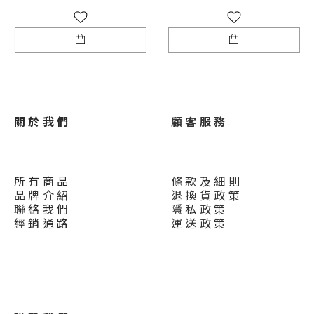
關 於 我 們
顧 客 服 務
所 有 商 品
條 款 及 細 則
品 牌 介 紹
退 換 貨 政 策
聯 絡 我 們
隱 私 政 策
經 銷 通 路
運 送 政 策