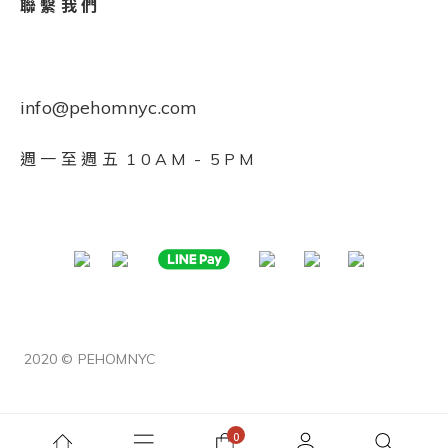
聯 繫 我 們
info@pehomnyc.com
週 一 至 週 五 1 0 A M - 5 P M
2020 © PEHOMNYC
已選
0
件
前往購物車